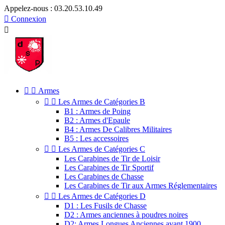
Appelez-nous :
03.20.53.10.49

Connexion



Armes


Les Armes de Catégories B
B1 : Armes de Poing
B2 : Armes d'Epaule
B4 : Armes De Calibres Militaires
B5 : Les accessoires


Les Armes de Catégories C
Les Carabines de Tir de Loisir
Les Carabines de Tir Sportif
Les Carabines de Chasse
Les Carabines de Tir aux Armes Réglementaires


Les Armes de Catégories D
D1 : Les Fusils de Chasse
D2 : Armes anciennes à poudres noires
D2: Armes Longues Anciennes avant 1900