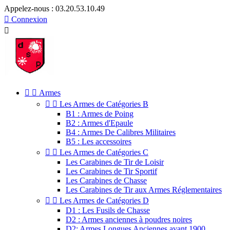
Appelez-nous :
03.20.53.10.49

Connexion



Armes


Les Armes de Catégories B
B1 : Armes de Poing
B2 : Armes d'Epaule
B4 : Armes De Calibres Militaires
B5 : Les accessoires


Les Armes de Catégories C
Les Carabines de Tir de Loisir
Les Carabines de Tir Sportif
Les Carabines de Chasse
Les Carabines de Tir aux Armes Réglementaires


Les Armes de Catégories D
D1 : Les Fusils de Chasse
D2 : Armes anciennes à poudres noires
D2: Armes Longues Anciennes avant 1900