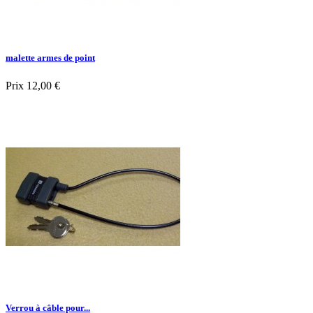
malette armes de point
Prix
12,00 €

Aperçu rapide
Verrou à câble pour...