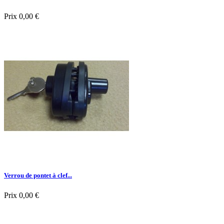
Prix
0,00 €

Aperçu rapide
Verrou de pontet à clef...
Prix
0,00 €