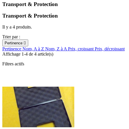
Transport & Protection
Transport & Protection
Il y a 4 produits.
Trier par :
Pertinence

Pertinence
Nom, A à Z
Nom, Z à A
Prix, croissant
Prix, décroissant
Affichage 1-4 de 4 article(s)
Filtres actifs