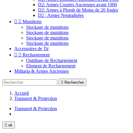
D2: Armes Courtes Anciennes avant 1900
D2: Armes à Plomb de Moins de 20 Joules
D2 : Armes Neutralisées


Munitions
Stockage de munitions
Stockage de munitions
Stockage de munitions
Stockage de munitions
Accessoires de Tir


Rechargement
Outillage de Rechargement
Element de Rechargement
Militaria & Armes Anciennes

Rechercher
Accueil
Transport & Protection
Transport & Protection

ok