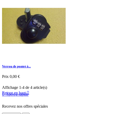

Aperçu rapide
Verrou de pontet à...
Prix
0,00 €
Affichage 1-4 de 4 article(s)
Retour en haut


Aperçu rapide
Recevez nos offres spéciales